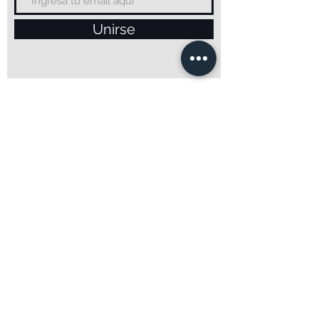
Unirse
DIRECCIÓN
CALLE100 #
61-83
BOGOTÁ
ENVÍO INMEDIATO
CALLE100 #
61-83
BOGOTÁ